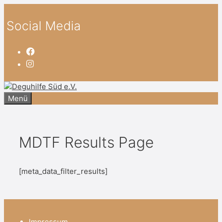
Zum
Inhalt
Social Media
springen
Menü
MDTF Results Page
[meta_data_filter_results]
Impressum