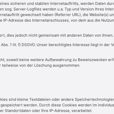
nes sicheren und stabilen Internetauftritts, werden Daten dur
n sog. Server-Logfiles werden u.a. Typ und Version Ihres Inte
netauftritt gewechselt haben (Referrer URL), die Website(s) uns
e IP-Adresse des Internetanschlusses, von dem aus die Nutzung
t, dies jedoch nicht gemeinsam mit anderen Daten von Ihnen.
bs. 1 lit. f) DSGVO. Unser berechtigtes Interesse liegt in der V
t, soweit keine weitere Aufbewahrung zu Beweiszwecken erford
der teilweise von der Löschung ausgenommen.
okies sind kleine Textdateien oder andere Speichertechnologie
d gespeichert werden. Durch diese Cookies werden im individ
er Standortdaten oder Ihre IP-Adresse, verarbeitet.