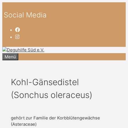
Zum
Inhalt
Social Media
springen
Menü
Kohl-Gänsedistel
(Sonchus oleraceus)
gehört zur Familie der Korbblütengewächse
(Asteraceae)