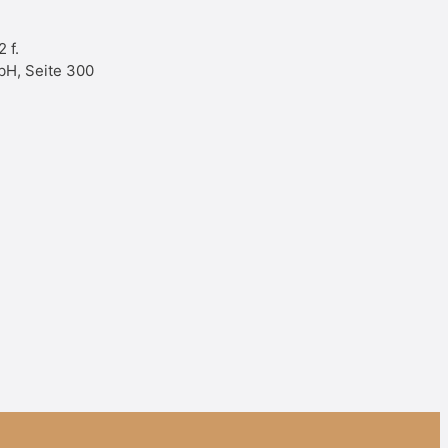
 f.
bH, Seite 300