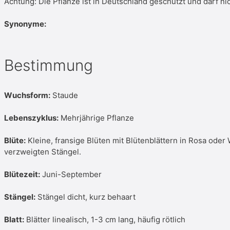
Achtung: Die Pflanze ist in Deutschland geschützt und darf ni
Synonyme:
Bestimmung
Wuchsform:
Staude
Lebenszyklus:
Mehrjährige Pflanze
Blüte:
Kleine, fransige Blüten mit Blütenblättern in Rosa oder 
verzweigten Stängel.
Blütezeit:
Juni-September
Stängel:
Stängel dicht, kurz behaart
Blatt:
Blätter linealisch, 1-3 cm lang, häufig rötlich