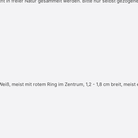
cht in freier Natur gesammelt werden. Bitte nur selbst gezogene
Weiß, meist mit rotem Ring im Zentrum, 1,2 - 1,8 cm breit, meis