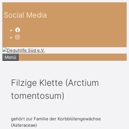
Zum
Inhalt
Social Media
springen
Menü
Filzige Klette (Arctium
tomentosum)
gehört zur Familie der Korbblütengewächse
(Asteraceae)