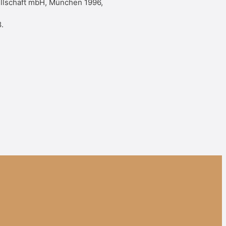
ellschaft mbH, München 1996,
.