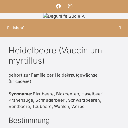
Zum
Inhalt
springen
Menü
Heidelbeere (Vaccinium
myrtillus)
gehört zur Familie der Heidekrautgewächse
(Ericaceae)
Synonyme:
Blaubeere, Bickbeeren, Haselbeeri,
Krähenauge, Schnuderbeeri, Schwarzbeeren,
Sentbeere, Taubeere, Wehlen, Worbel
Bestimmung